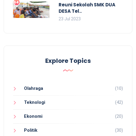
647
Reuni Sekolah SMK DUA
DESA Tel..
23 Jul 2023
Explore Topics
Olahraga
(10)
Teknologi
(42)
Ekonomi
(20)
Politik
(30)