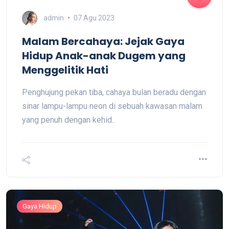
admin
07 Agu 2023
Malam Bercahaya: Jejak Gaya
Hidup Anak-anak Dugem yang
Menggelitik Hati
Penghujung pekan tiba, cahaya bulan beradu dengan
sinar lampu-lampu neon di sebuah kawasan malam
yang penuh dengan kehid..
Gaya Hidup