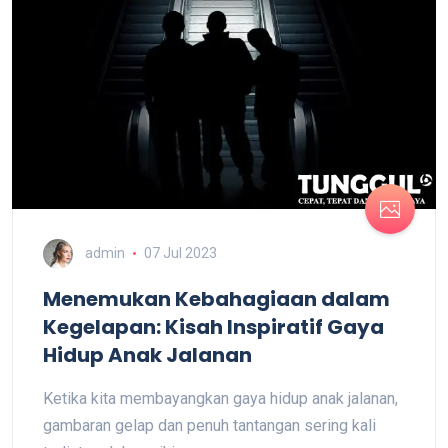
admin
07 Jul 2023
Menemukan Kebahagiaan dalam
Kegelapan: Kisah Inspiratif Gaya
Hidup Anak Jalanan
Ketika kita membayangkan gaya hidup anak jalanan,
gambaran gelap dan penuh tantangan sering kali