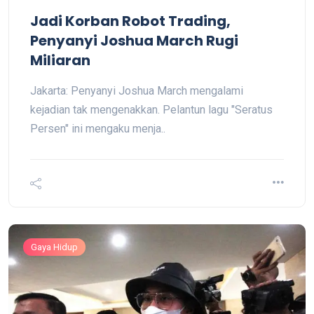
Jadi Korban Robot Trading,
Penyanyi Joshua March Rugi
Miliaran
Jakarta: Penyanyi Joshua March mengalami
kejadian tak mengenakkan. Pelantun lagu "Seratus
Persen" ini mengaku menja..
Gaya Hidup