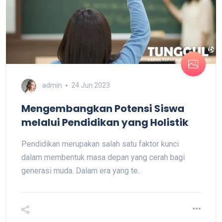
admin
24 Jun 2023
Mengembangkan Potensi Siswa
melalui Pendidikan yang Holistik
Pendidikan merupakan salah satu faktor kunci
dalam membentuk masa depan yang cerah bagi
generasi muda. Dalam era yang te..