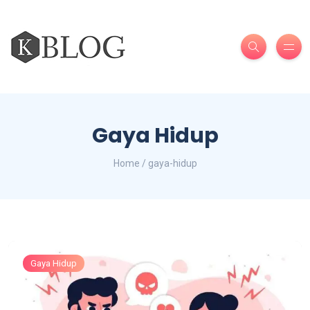
Gaya Hidup
Home / gaya-hidup
Gaya Hidup