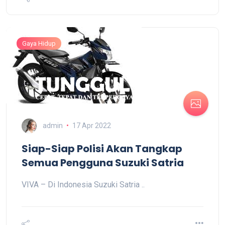
Gaya Hidup
admin
17 Apr 2022
Siap-Siap Polisi Akan Tangkap
Semua Pengguna Suzuki Satria
VIVA – Di Indonesia Suzuki Satria ..