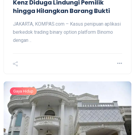
Kenz Diduga Lindungi Pemilik
hingga Hilangkan Barang Bukti
JAKARTA, KOMPAS.com – Kasus penipuan aplikasi
berkedok trading binary option platform Binomo
dengan ..
Gaya Hidup