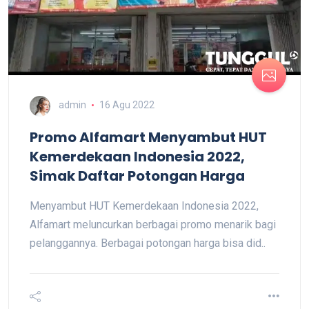
admin
16 Agu 2022
Promo Alfamart Menyambut HUT
Kemerdekaan Indonesia 2022,
Simak Daftar Potongan Harga
Menyambut HUT Kemerdekaan Indonesia 2022,
Alfamart meluncurkan berbagai promo menarik bagi
pelanggannya. Berbagai potongan harga bisa did..