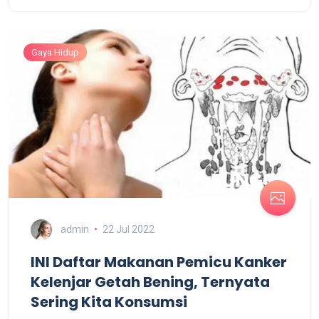
Gaya Hidup
admin
22 Jul 2022
INI Daftar Makanan Pemicu Kanker
Kelenjar Getah Bening, Ternyata
Sering Kita Konsumsi