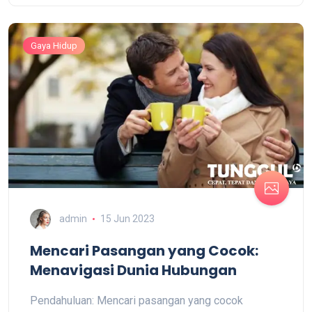
Gaya Hidup
admin
15 Jun 2023
Mencari Pasangan yang Cocok:
Menavigasi Dunia Hubungan
Pendahuluan: Mencari pasangan yang cocok