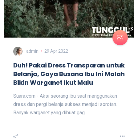
admin
29 Apr 2022
Duh! Pakai Dress Transparan untuk
Belanja, Gaya Busana Ibu Ini Malah
Bikin Warganet Ikut Malu
Suara.com - Aksi seorang ibu saat menggunakan
dress dan pergi belanja sukses menjadi sorotan.
Banyak warganet yang dibuat gag..