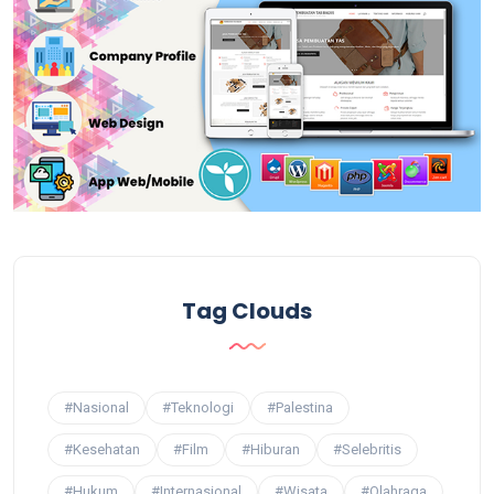
Tag Clouds
#Nasional
#Teknologi
#Palestina
#Kesehatan
#Film
#Hiburan
#Selebritis
#Hukum
#Internasional
#Wisata
#Olahraga