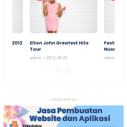
karta 2012
Elton John Greatest Hits
Festival
Tour
Nusantar
admin
2012-08-20
admin
201
- SPONSORED AD -