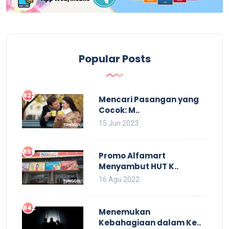
Popular Posts
922
Mencari Pasangan yang
Cocok: M..
15 Jun 2023
859
Promo Alfamart
Menyambut HUT K..
16 Agu 2022
842
Menemukan
Kebahagiaan dalam Ke..