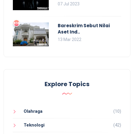
07 Jul 2023
816
Bareskrim Sebut Nilai
Aset Ind..
13 Mar 2022
Explore Topics
Olahraga
(10)
Teknologi
(42)