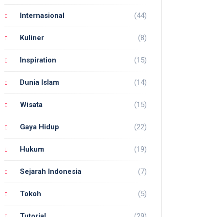
Internasional
(44)
Kuliner
(8)
Inspiration
(15)
Dunia Islam
(14)
Wisata
(15)
Gaya Hidup
(22)
Hukum
(19)
Sejarah Indonesia
(7)
Tokoh
(5)
Tutorial
(29)