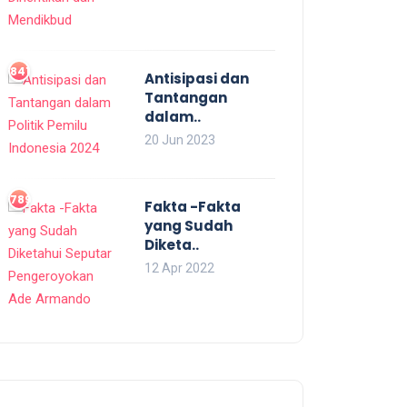
841
Antisipasi dan
Tantangan
dalam..
20 Jun 2023
789
Fakta -Fakta
yang Sudah
Diketa..
12 Apr 2022