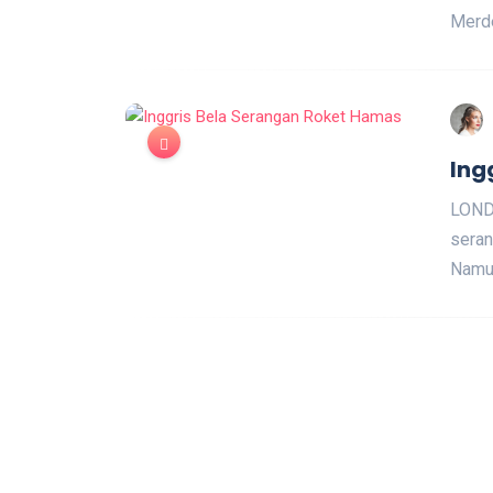
Merde
Ing
LOND
seran
Namun