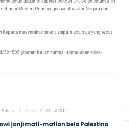
ama untuk duduk di kabinet Jokowi-JK. Salah satunya Tri
an sebagai Menteri Pendayagunaan Aparatur Negara dan
n kepada masyarakat terkait siapa-siapa saja yang tepat
ead/524505-jabatan-belum-tuntas--risma-akan-tolak-
Admin
Politik
24 Jul 2014
owi janji mati-matian bela Palestina