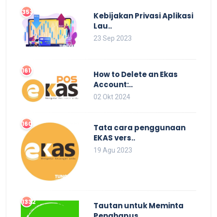
3537
Kebijakan Privasi Aplikasi
Lau..
23 Sep 2023
1611
How to Delete an Ekas
Account:..
02 Okt 2024
1609
Tata cara penggunaan
EKAS vers..
19 Agu 2023
1332
Tautan untuk Meminta
Penghapus..