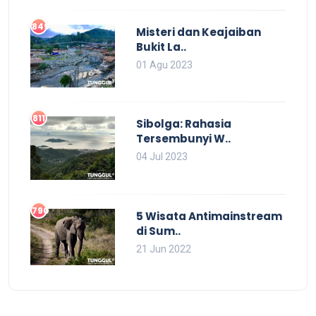
849
Misteri dan Keajaiban
Bukit La..
01 Agu 2023
811
Sibolga: Rahasia
Tersembunyi W..
04 Jul 2023
790
5 Wisata Antimainstream
di Sum..
21 Jun 2022