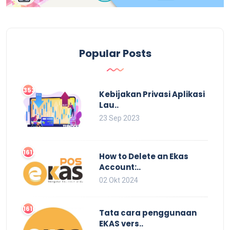
Popular Posts
3538
Kebijakan Privasi Aplikasi
Lau..
23 Sep 2023
1612
How to Delete an Ekas
Account:..
02 Okt 2024
1610
Tata cara penggunaan
EKAS vers..