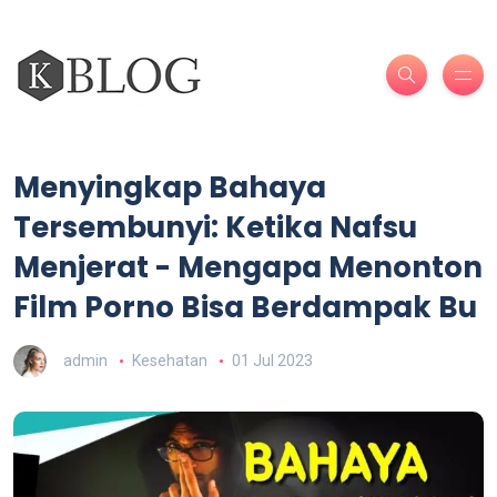
Menyingkap Bahaya
Tersembunyi: Ketika Nafsu
Menjerat - Mengapa Menonton
Film Porno Bisa Berdampak Bu
admin
Kesehatan
01 Jul 2023