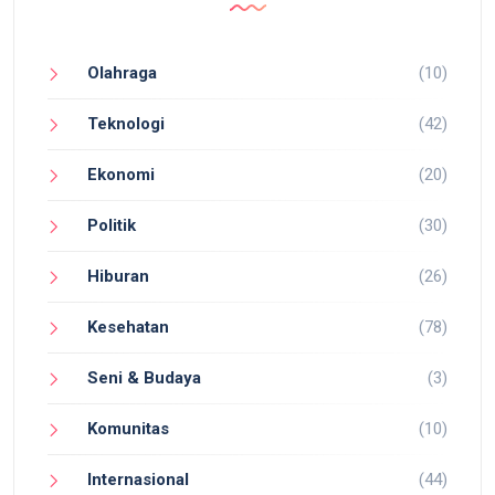
Olahraga
(10)
Teknologi
(42)
Ekonomi
(20)
Politik
(30)
Hiburan
(26)
Kesehatan
(78)
Seni & Budaya
(3)
Komunitas
(10)
Internasional
(44)