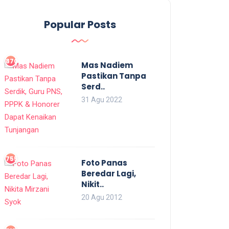
Popular Posts
870
Mas Nadiem
Pastikan Tanpa
Serd..
31 Agu 2022
755
Foto Panas
Beredar Lagi,
Nikit..
20 Agu 2012