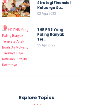
715
Strategi Finansial
Keluarga Su..
02 Agu 2023
645
THR PNS Yang
Paling Banyak
Ter..
25 Apr 2022
Explore Topics