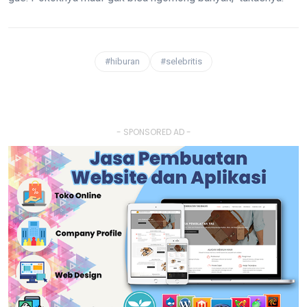
#hiburan
#selebritis
- SPONSORED AD -