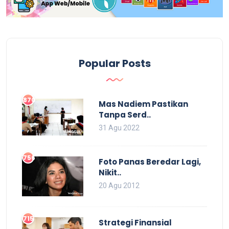
Popular Posts
870
Mas Nadiem Pastikan
Tanpa Serd..
31 Agu 2022
756
Foto Panas Beredar Lagi,
Nikit..
20 Agu 2012
715
Strategi Finansial