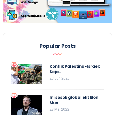
Popular Posts
2437
Konflik Palestina-Israel:
Seja..
23 Jun 2023
1184
Ini sosok global elit Elon
Mus..
28 Mei 2022