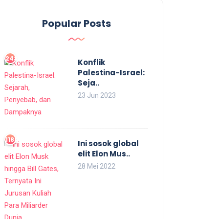
Popular Posts
2437
Konflik
Palestina-Israel:
Seja..
23 Jun 2023
1184
Ini sosok global
elit Elon Mus..
28 Mei 2022