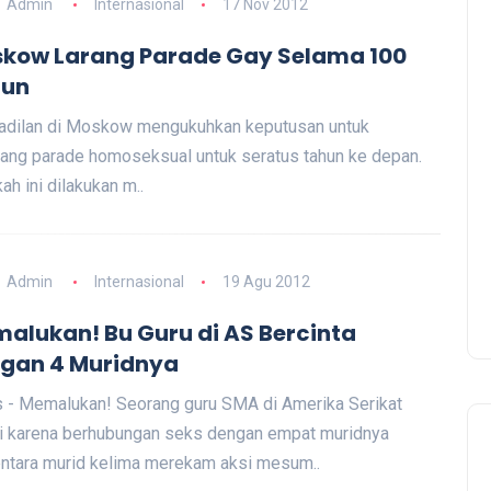
Admin
Internasional
17 Nov 2012
kow Larang Parade Gay Selama 100
hun
adilan di Moskow mengukuhkan keputusan untuk
ang parade homoseksual untuk seratus tahun ke depan.
ah ini dilakukan m..
Admin
Internasional
19 Agu 2012
alukan! Bu Guru di AS Bercinta
gan 4 Muridnya
 - Memalukan! Seorang guru SMA di Amerika Serikat
li karena berhubungan seks dengan empat muridnya
tara murid kelima merekam aksi mesum..