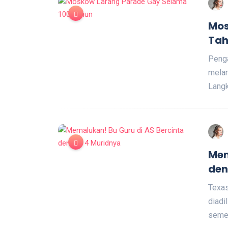
Mos
Ta
Peng
melar
Langk
Mem
den
Texas
diadi
semen