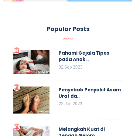
Popular Posts
965
Pahami Gejala Tipes
pada Anak ..
02 Sep 2023
816
Penyebab Penyakit Asam
Urat da..
23 Jun 2023
815
Melangkah Kuat di
Tengah Gelom..