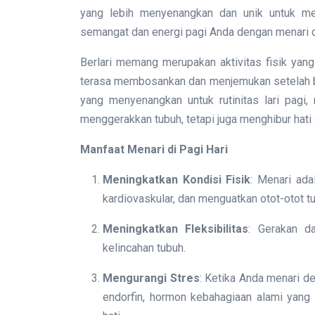
yang lebih menyenangkan dan unik untuk menj
semangat dan energi pagi Anda dengan menari 
Berlari memang merupakan aktivitas fisik yang l
terasa membosankan dan menjemukan setelah be
yang menyenangkan untuk rutinitas lari pagi,
menggerakkan tubuh, tetapi juga menghibur hati
Manfaat Menari di Pagi Hari
Meningkatkan Kondisi Fisik
: Menari ada
kardiovaskular, dan menguatkan otot-otot t
Meningkatkan Fleksibilitas
: Gerakan d
kelincahan tubuh.
Mengurangi Stres
: Ketika Anda menari d
endorfin, hormon kebahagiaan alami yan