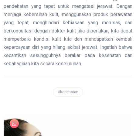
pendekatan yang tepat untuk mengatasi jerawat. Dengan
menjaga kebersihan kulit, menggunakan produk perawatan
yang tepat, menghindari kebiasaan yang merusak, dan
berkonsultasi dengan dokter kulit jika diperlukan, kita dapat
memperbaiki kondisi kulit kita dan mendapatkan kembali
kepercayaan diri yang hilang akibat jerawat. Ingatlah bahwa
kecantikan sesungguhnya berakar pada kesehatan dan
kebahagiaan kita secara keseluruhan.
#kesehatan