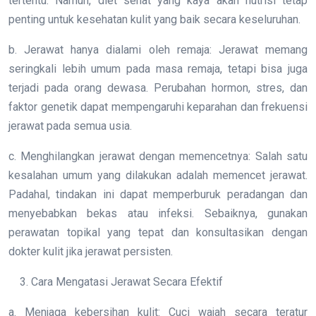
tertentu. Namun, diet sehat yang kaya akan nutrisi tetap
penting untuk kesehatan kulit yang baik secara keseluruhan.
b. Jerawat hanya dialami oleh remaja: Jerawat memang
seringkali lebih umum pada masa remaja, tetapi bisa juga
terjadi pada orang dewasa. Perubahan hormon, stres, dan
faktor genetik dapat mempengaruhi keparahan dan frekuensi
jerawat pada semua usia.
c. Menghilangkan jerawat dengan memencetnya: Salah satu
kesalahan umum yang dilakukan adalah memencet jerawat.
Padahal, tindakan ini dapat memperburuk peradangan dan
menyebabkan bekas atau infeksi. Sebaiknya, gunakan
perawatan topikal yang tepat dan konsultasikan dengan
dokter kulit jika jerawat persisten.
Cara Mengatasi Jerawat Secara Efektif
a. Menjaga kebersihan kulit: Cuci wajah secara teratur