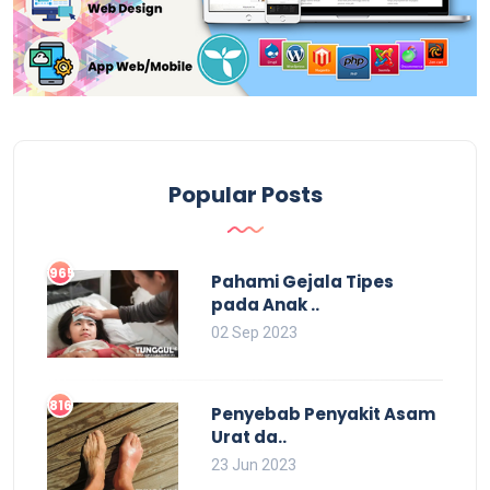
Popular Posts
965
Pahami Gejala Tipes
pada Anak ..
02 Sep 2023
816
Penyebab Penyakit Asam
Urat da..
23 Jun 2023