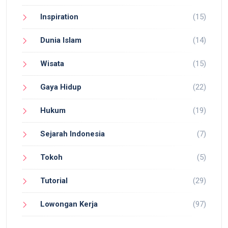
Inspiration
(15)
Dunia Islam
(14)
Wisata
(15)
Gaya Hidup
(22)
Hukum
(19)
Sejarah Indonesia
(7)
Tokoh
(5)
Tutorial
(29)
Lowongan Kerja
(97)