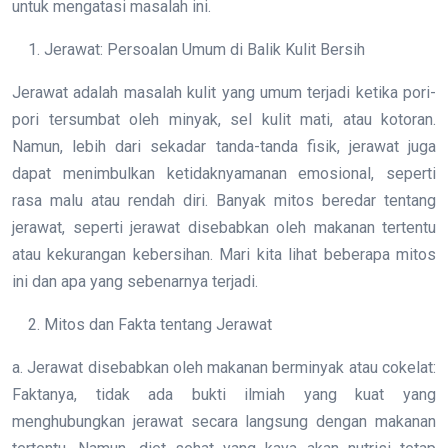
untuk mengatasi masalah ini.
Jerawat: Persoalan Umum di Balik Kulit Bersih
Jerawat adalah masalah kulit yang umum terjadi ketika pori-
pori tersumbat oleh minyak, sel kulit mati, atau kotoran.
Namun, lebih dari sekadar tanda-tanda fisik, jerawat juga
dapat menimbulkan ketidaknyamanan emosional, seperti
rasa malu atau rendah diri. Banyak mitos beredar tentang
jerawat, seperti jerawat disebabkan oleh makanan tertentu
atau kekurangan kebersihan. Mari kita lihat beberapa mitos
ini dan apa yang sebenarnya terjadi.
Mitos dan Fakta tentang Jerawat
a. Jerawat disebabkan oleh makanan berminyak atau cokelat:
Faktanya, tidak ada bukti ilmiah yang kuat yang
menghubungkan jerawat secara langsung dengan makanan