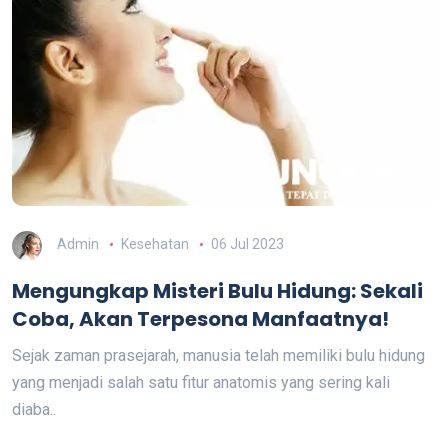
Admin
Kesehatan
06 Jul 2023
Mengungkap Misteri Bulu Hidung: Sekali
Coba, Akan Terpesona Manfaatnya!
Sejak zaman prasejarah, manusia telah memiliki bulu hidung
yang menjadi salah satu fitur anatomis yang sering kali
diaba..