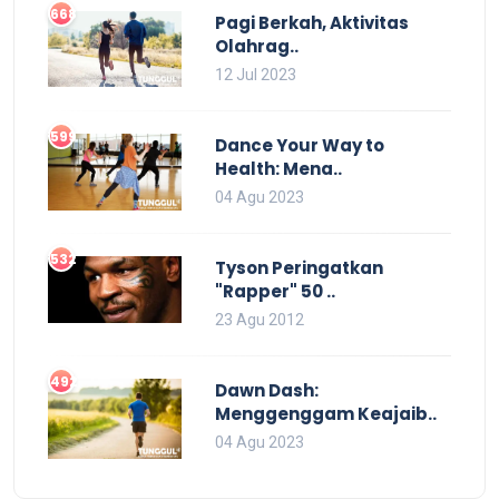
668
Pagi Berkah, Aktivitas
Olahrag..
12 Jul 2023
599
Dance Your Way to
Health: Mena..
04 Agu 2023
532
Tyson Peringatkan
"Rapper" 50 ..
23 Agu 2012
492
Dawn Dash:
Menggenggam Keajaib..
04 Agu 2023