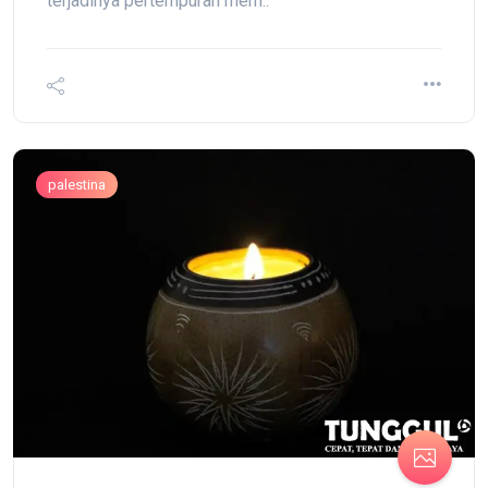
terjadinya pertempuran mem..
palestina