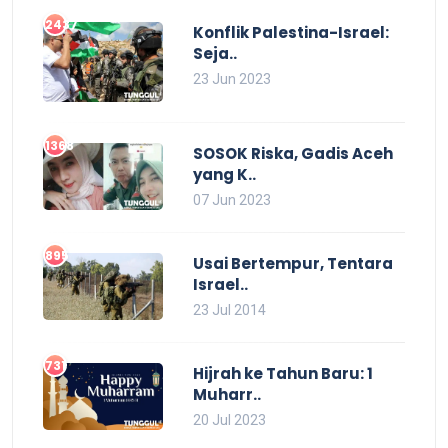
2437
Konflik Palestina-Israel:
Seja..
23 Jun 2023
1368
SOSOK Riska, Gadis Aceh
yang K..
07 Jun 2023
895
Usai Bertempur, Tentara
Israel..
23 Jul 2014
731
Hijrah ke Tahun Baru: 1
Muharr..
20 Jul 2023