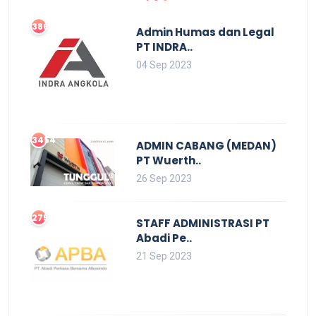
3860
Admin Humas dan Legal
PT INDRA..
04 Sep 2023
3454
ADMIN CABANG (MEDAN)
PT Wuerth..
26 Sep 2023
2752
STAFF ADMINISTRASI PT
Abadi Pe..
21 Sep 2023