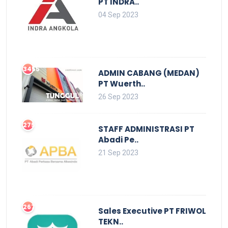
PT INDRA..
04 Sep 2023
3455
ADMIN CABANG (MEDAN)
PT Wuerth..
26 Sep 2023
2753
STAFF ADMINISTRASI PT
Abadi Pe..
21 Sep 2023
2679
Sales Executive PT FRIWOL
TEKN..