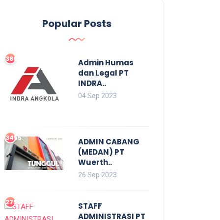
Popular Posts
3861
Admin Humas
dan Legal PT
INDRA..
04 Sep 2023
3455
ADMIN CABANG
(MEDAN) PT
Wuerth..
26 Sep 2023
2752
STAFF
ADMINISTRASI PT