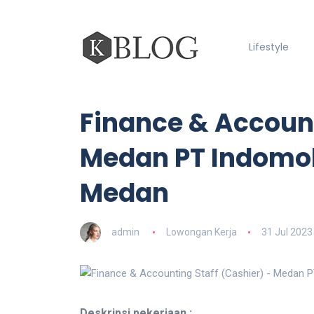
Lifestyle
Finance & Account
Medan PT Indomob
Medan
admin
Lowongan Kerja
31 Jul 2023
Deskripsi pekerjaan :