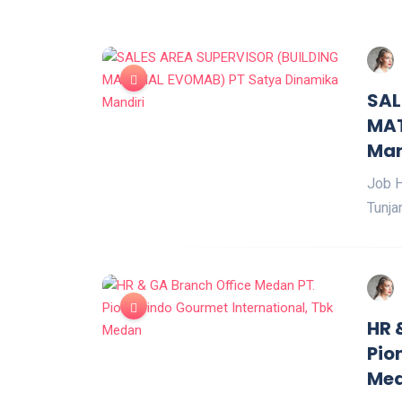
SAL
MAT
Man
Job H
Tunja
HR 
Pio
Me