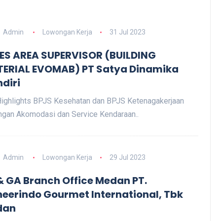
Admin
Lowongan Kerja
31 Jul 2023
ES AREA SUPERVISOR (BUILDING
ERIAL EVOMAB) PT Satya Dinamika
diri
ighlights BPJS Kesehatan dan BPJS Ketenagakerjaan
ngan Akomodasi dan Service Kendaraan..
Admin
Lowongan Kerja
29 Jul 2023
& GA Branch Office Medan PT.
neerindo Gourmet International, Tbk
dan