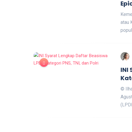
Epi
Kemen
atau 
popul
INI
Kat
© Ilh
Agust
(LPD