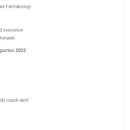
ait Farmakologi
d execution
ekerjaan
gustus 2022
A) masih aktif