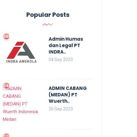
Popular Posts
3855
Admin Humas
dan Legal PT
INDRA..
04 Sep 2023
3453
ADMIN CABANG
(MEDAN) PT
Wuerth..
26 Sep 2023
2752