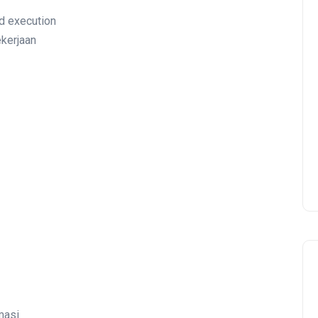
d execution
ekerjaan
masi