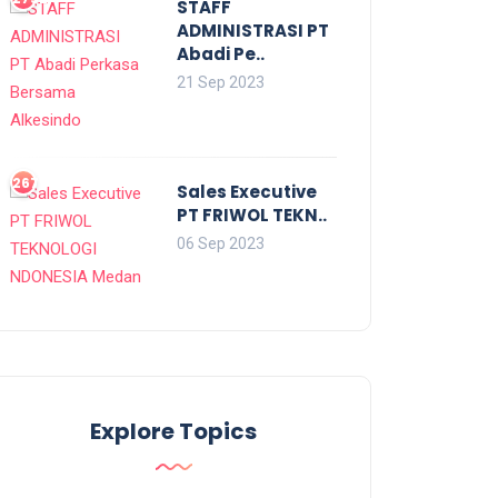
STAFF
ADMINISTRASI PT
Abadi Pe..
21 Sep 2023
2679
Sales Executive
PT FRIWOL TEKN..
06 Sep 2023
Explore Topics