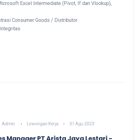
osoft Excel Intermediate (Pivot, If dan Vlookup),
trasi Consumer Goods / Distributor
Integritas
Admin
Lowongan Kerja
31 Agu 2023
es Manager PT Arista Jaya Lestari -