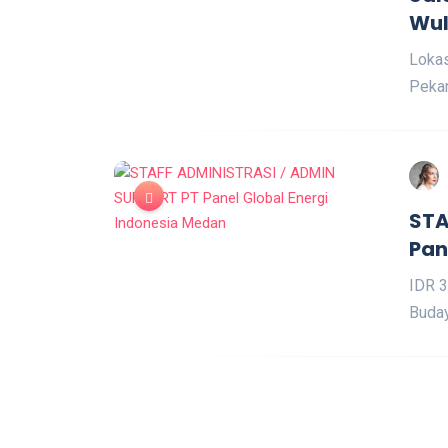
Wul
Lokas
Pekan
STA
Pan
IDR 3
Buday