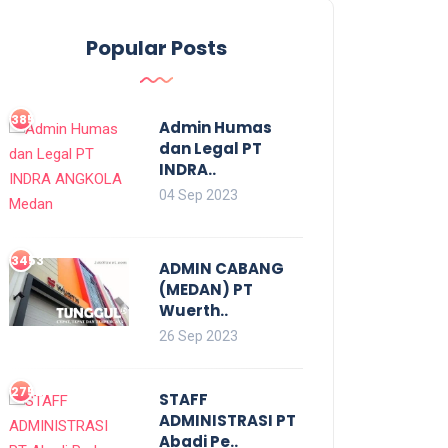
Popular Posts
3855
Admin Humas
dan Legal PT
INDRA..
04 Sep 2023
3453
ADMIN CABANG
(MEDAN) PT
Wuerth..
26 Sep 2023
2752
STAFF
ADMINISTRASI PT
Abadi Pe..