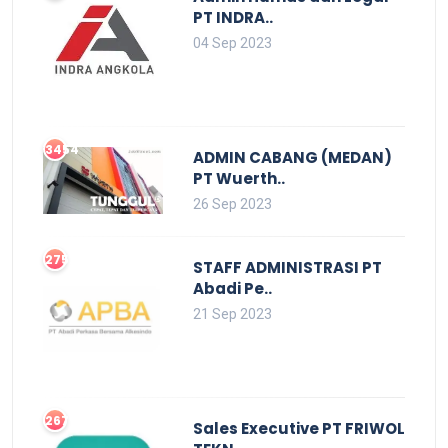
PT INDRA..
04 Sep 2023
3454
ADMIN CABANG (MEDAN)
PT Wuerth..
26 Sep 2023
2752
STAFF ADMINISTRASI PT
Abadi Pe..
21 Sep 2023
2679
Sales Executive PT FRIWOL