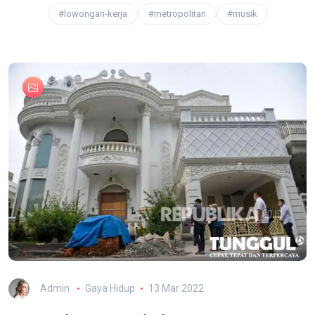
#lowongan-kerja
#metropolitan
#musik
Admin
Gaya Hidup
13 Mar 2022